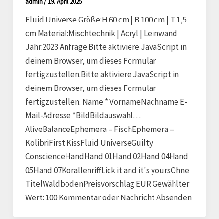
admin
/
19. April 2025
Fluid Universe Größe:H 60 cm | B 100 cm | T 1,5
cm Material:Mischtechnik | Acryl | Leinwand
Jahr:2023 Anfrage Bitte aktiviere JavaScript in
deinem Browser, um dieses Formular
fertigzustellen.Bitte aktiviere JavaScript in
deinem Browser, um dieses Formular
fertigzustellen. Name * VornameNachname E-
Mail-Adresse *BildBildauswahl…
AliveBalanceEphemera – FischEphemera –
KolibriFirst KissFluid UniverseGuilty
ConscienceHandHand 01Hand 02Hand 04Hand
05Hand 07KorallenriffLick it and it's yoursOhne
TitelWaldbodenPreisvorschlag EUR Gewählter
Wert: 100 Kommentar oder Nachricht Absenden