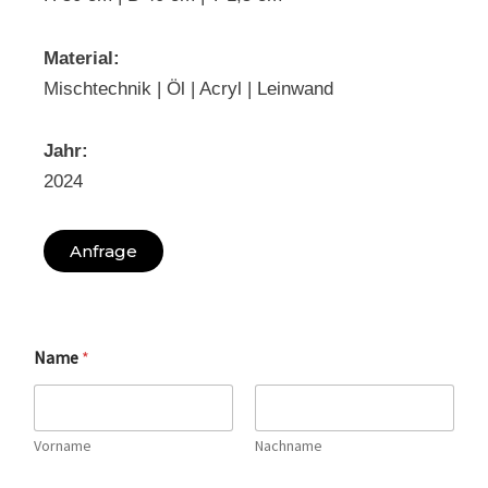
Material:
Mischtechnik | Öl | Acryl | Leinwand
Jahr:
2024
Anfrage
Name
*
Vorname
Nachname
N