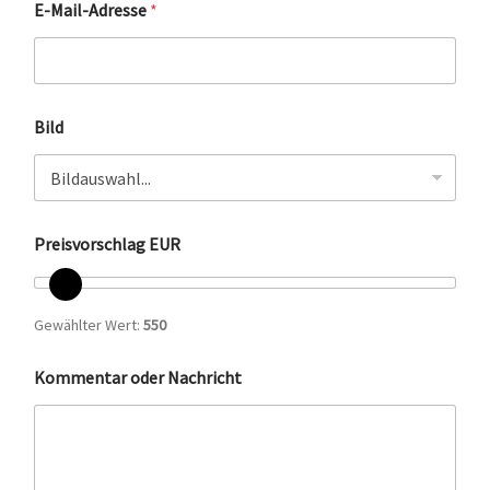
E-Mail-Adresse
*
a
c
h
r
i
c
Bild
h
t
o
d
e
r
Preisvorschlag EUR
K
o
m
Gewählter Wert:
550
m
e
n
Kommentar oder Nachricht
t
a
r