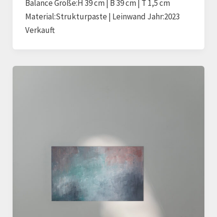
Balance Größe:H 39 cm | B 39 cm | T 1,5 cm
Material:Strukturpaste | Leinwand Jahr:2023
Verkauft