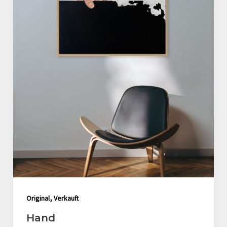
,
Original
Verkauft
Hand