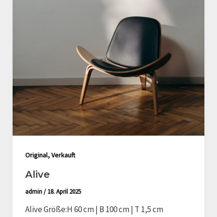
,
Original
Verkauft
Alive
admin
/
18. April 2025
Alive Größe:H 60 cm | B 100 cm | T 1,5 cm