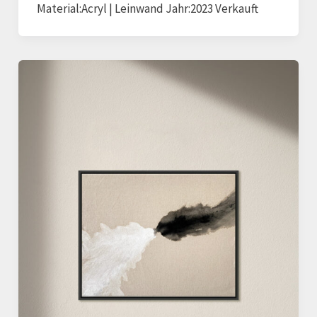
Material:Acryl | Leinwand Jahr:2023 Verkauft